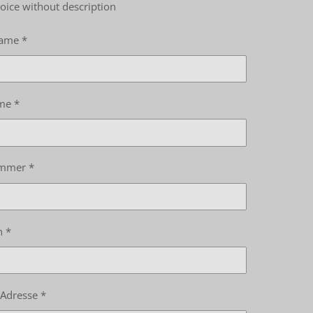
oice without description
ame *
me *
mmer *
n *
-Adresse *