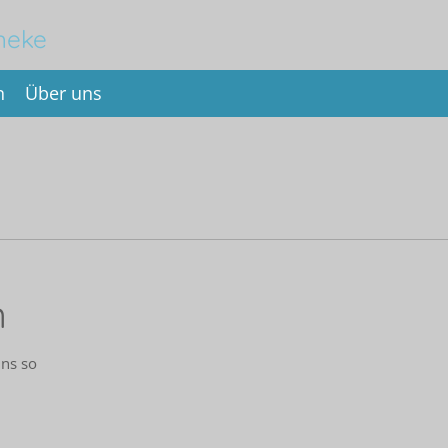
heke
n
Über uns
n
uns so